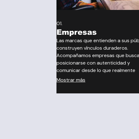
01.
Empresas
Las marcas que entienden a sus púb
construyen vínculos duraderos.
Acompañamos empresas que busc
posicionarse con autenticidad y
comunicar desde lo que realmente
representan, alineando reputación,
Mostrar más
experiencia y valor comercial.