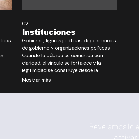
02.
Instituciones
licos
Gobierno, figuras políticas, dependencias
de gobierno y organizaciones políticas
an
Cuando lo público se comunica con
claridad, el vínculo se fortalece y la
legitimidad se construye desde la
escucha. Acompañamos procesos de
Mostrar más
diseño, implementación y evaluación
comunicacional que demandan
legitimidad, transparencia y diálogo con
audiencias diversas.
Revelamos lo e
activar